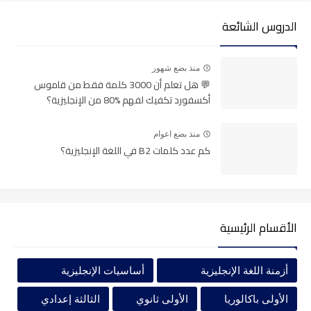
Meaning
الدروس الشائعة
___
منذ بضع شهور
💬 هل تعلم أن 3000 كلمة فقط من قاموس
Example
أكسفورد تكفيك لفهم %80 من الإنجليزية؟
___
منذ بضع اعوام
كم عدد كلمات B2 في اللغة الإنجليزية؟
Synonyms
الأقسام الرئيسية
أزمنة اللغة الإنجليزية
أساسيات الإنجليزية
الأولى باكالوريا
الأولى ثانوي
الثالثة إعدادي