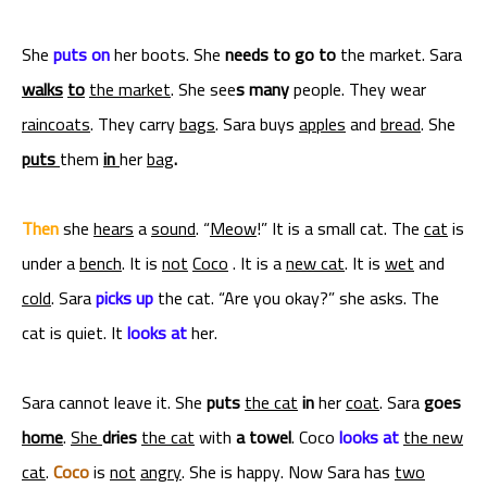
She
puts on
her boots. She
needs to go to
the market. Sara
walks
to
the market
. She see
s
many
people. They wear
raincoats
. They carry
bags
. Sara buys
apples
and
bread
. She
puts
them
in
her
bag
.
Then
she
hears
a
sound
. “
Meow
!” It is a small cat. The
cat
is
under a
bench
. It is
not
Coco
. It is a
new cat
. It is
wet
and
cold
. Sara
picks up
the cat. “Are you okay?” she asks. The
cat is quiet. It
looks at
her.
Sara cannot leave it. She
puts
the cat
in
her
coat
. Sara
goes
home
.
She
dries
the cat
with
a towel
. Coco
looks at
the new
cat
.
Coco
is
not
angry
. She is happy. Now Sara has
two