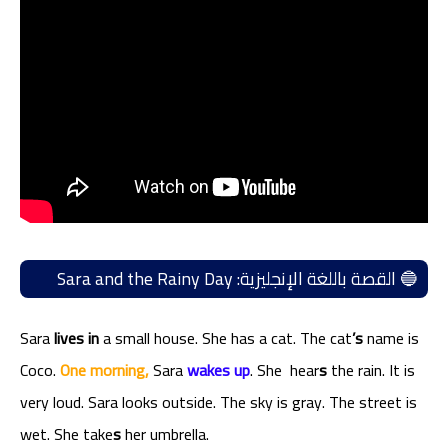
🔵 القصة باللغة الإنجليزية: Sara and the Rainy Day
Sara
lives in
a small house. She has a cat. The cat
’s
name is
Coco.
One morning,
Sara
wakes up
. She hear
s
the rain. It is
very loud. Sara looks outside. The sky is gray. The street is
wet. She take
s
her umbrella.