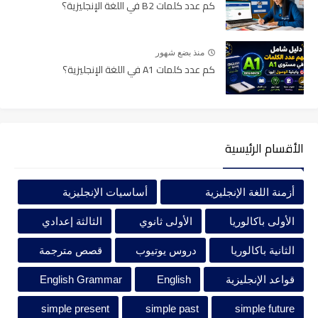
كم عدد كلمات B2 في اللغة الإنجليزية؟
Synonyms
منذ بضع شهور
كم عدد كلمات A1 في اللغة الإنجليزية؟
الأقسام الرئيسية
أزمنة اللغة الإنجليزية
أساسيات الإنجليزية
الأولى باكالوريا
الأولى ثانوي
الثالثة إعدادي
الثانية باكالوريا
دروس يوتيوب
قصص مترجمة
قواعد الإنجليزية
English
English Grammar
simple present
simple past
simple future