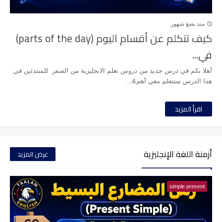
منذ بضع شهور
كيف تتكلم عن أقسام اليوم (parts of the day)
في...
أهلا بكم في درس جديد من دروس تعلم الانجليزية من الصفر للمبتدئين في
هذا الدرس ستتعلم معي أهم&...
اقرأ المزيد
أزمنة اللغة الإنجليزية
عرض المزيد
simple present