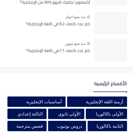
أكسفورد تكفيك لفهم %80 من الإنجليزية؟
___
منذ بضع اعوام
كم عدد كلمات B2 في اللغة الإنجليزية؟
Synonyms
منذ بضع شهور
كم عدد كلمات C1 في اللغة الإنجليزية؟
الأقسام الرئيسية
أزمنة اللغة الإنجليزية
أساسيات الإنجليزية
الأولى باكالوريا
الأولى ثانوي
الثالثة إعدادي
الثانية باكالوريا
دروس يوتيوب
قصص مترجمة